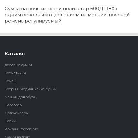
Сумка на пояс из ткани полиэстер 600Д ПВХ с
одним основным отделением на молнии, поясной
ремень регулируемый
Каталог
Деловые сумки
Косметички
Кейсы
Кофры и медицинские сумки
Мешки для обуви
Несессер
Органайзеры
Папки
Рюкзаки городские
Сумки на пояс