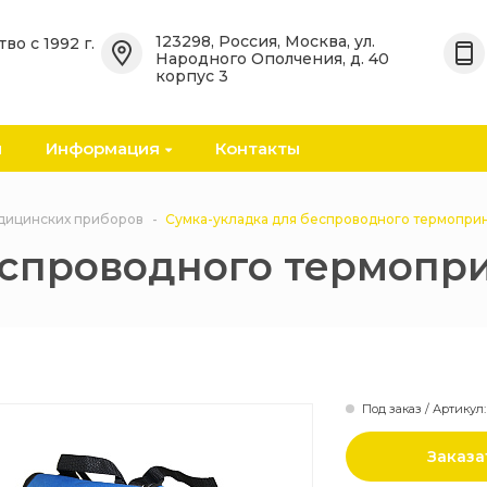
123298, Россия, Москва, ул.
во с 1992 г.
Народного Ополчения, д. 40
корпус 3
ицинские
арменов
ы
Информация
Контакты
ванные
инские
дицинских приборов
Сумка-укладка для беспроводного термоприн
спроводного термопри
ицинские
едикаментов
Под заказ / Артикул:
едицинских
Заказа