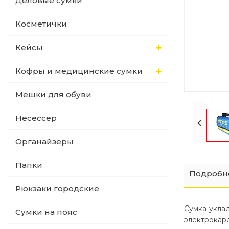
Деловые сумки
Папки
Косметички
Кейсы
Рюкзаки городские
Кофры и медицинские сумки
Сумки на пояс
Мешки для обуви
Рюкзаки городские
Несессер
Органайзеры
Папки
Подробн
Рюкзаки городские
Сумка-укла
Сумки на пояс
электрокар