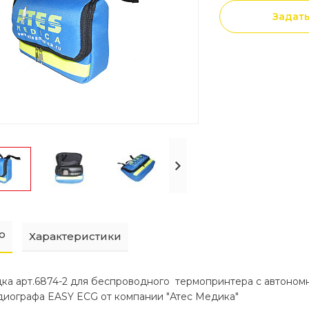
Задат
о
Характеристики
дка арт.6874-2 для беспроводного термопринтера с автоном
диографа EASY ECG от компании "Атес Медика"