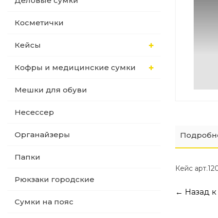
Деловые сумки
Папки
Косметички
Кейсы
Рюкзаки городские
Кофры и медицинские сумки
Сумки на пояс
Мешки для обуви
Рюкзаки городские
Несессер
Органайзеры
Подробн
Папки
Кейс арт.12
Рюкзаки городские
← Назад к
Сумки на пояс