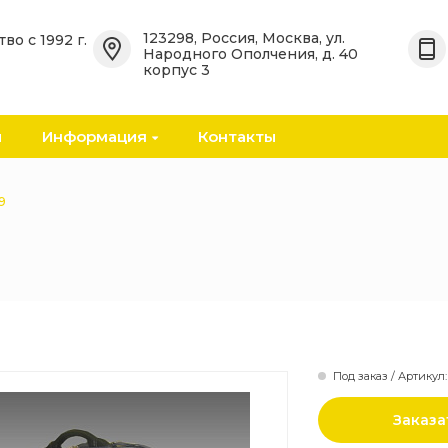
123298, Россия, Москва, ул.
во с 1992 г.
Народного Ополчения, д. 40
корпус 3
ицинские
арменов
ы
Информация
Контакты
ванные
инские
9
ицинские
едикаментов
Под заказ / Артикул:
едицинских
Заказа